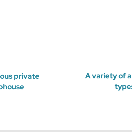
A variety of 
ious private
type
ubhouse