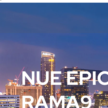
``
NUE EPI
RAMA9