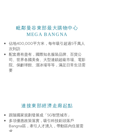
毗鄰曼谷東部最大購物中心
MEGA BANGNA
佔地400,000平方米，每年吸引超過5千萬人
次到訪
配套應有盡有，國際知名服裝品牌、百貨公
司、世界各國美食、大型連鎖超級市場、電影
院、保齡球館、溜冰場等等，滿足日常生活需
要
連接東部經濟走廊起點
跟隨國家規劃發展成「5G智慧城市」
多項優惠政策落實，吸引科技鉅頭落戶
Bangna區，牽引人才湧入，帶動區內住屋需
求