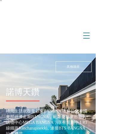
``
investment
real estate
international property
overseas property
其他項目
諾博天鑽
時尚生活就在曼谷東BANGNA 項目位處泰國
東部經濟走廊​BANGNA，毗鄰曼谷東部最大
購物中心MEGA BANGNA，享有規劃中 LRT
線鐵路Kanchanapisek站, 連接BTS BANGNA