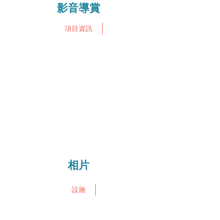
影音導賞
都要提供停車位，諾博天鑽提供約35%
停車位。管理費已包括使用公共設施的
項目資訊
費用，故使用公共設施(游泳池，健身房
等)都不需要額外付費。
相片
設施