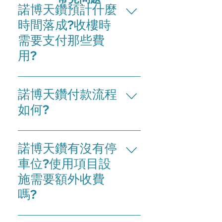
諾博天鑽預計什麼
時間落成?收樓時
需要支付那些費
用?
諾博天鑽於2024年第4季落成，收樓時
諾博天鑽付款流程
除了房價尾款以外，還需要繳付以下費
用，包括： 2%的過戶費(買賣雙方各支
如何?
付一半) 物業管理費(需預繳付首1年費
用，其後每年繳付一次)55泰銖/平方米/
諾博天鑽的付款流程 定金：100,000泰
月 維修基金(一次性支付)500泰銖/平方
諾博天鑽有沒有停
銖 下定後 15天內：支付樓價之30% (扣
米
除定金)及簽署合約 下定後 60天內：支
車位?使用項目設
付樓價之70%
施需要額外收費
嗎?
按照泰國法律來計算，泰國所有的住宅