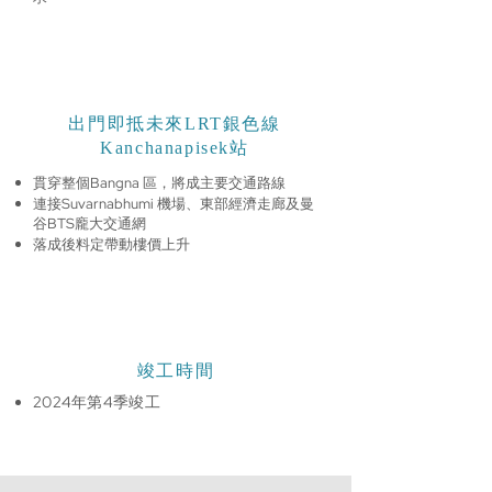
出門即抵未來LRT銀色線
Kanchanapisek站
貫穿整個Bangna 區，將成主要交通路線
連接Suvarnabhumi 機場、東部經濟走廊及曼
谷BTS龐大交通網
落成後料定帶動樓價上升
竣工時間
2024年第4季竣工