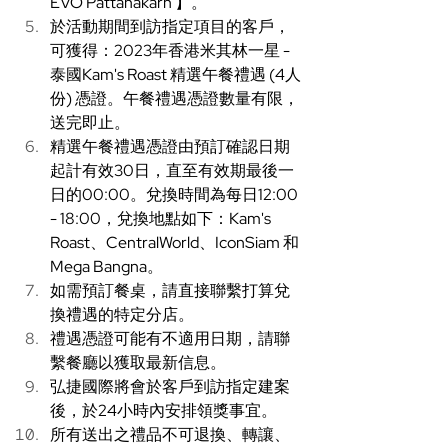
EVO Pattanakarn 】。 
於活動期間到訪指定項目的客戶，
可獲得：2023年香港米其林一星 - 
泰國Kam's Roast 精選午餐禮遇 (4人
份) 憑證。午餐禮遇憑證數量有限，
送完即止。 
精選午餐禮遇憑證由預訂確認日期
起計有效30日，直至有效期最後一
日的00:00。兌換時間為每日12:00 
- 18:00，兌換地點如下：Kam's 
Roast、CentralWorld、IconSiam 和 
Mega Bangna。 
如需預訂餐桌，請直接聯繫打算兌
換禮遇的特定分店。 
禮遇憑證可能有不適用日期，請聯
繫餐廳以獲取最新信息。  
弘捷國際將會於客戶到訪指定建案
後，
於24小時內安排領獎事宜。
所有送出之禮品不可退換、轉讓、