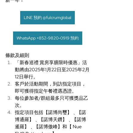
新一年！
LINE 預約 @fulcrumglobal
WhatsApp +852-9820-0919 預約
條款及細則 
「新春巡禮 賞房享膳限時優惠」活
動將由2025年1月22日至2025年2月
12日舉行。 
客戶於活動期間，到訪指定項目，
即可獲得指定午餐禮遇憑證。 
每位參加者/群組最多只可獲獎品乙
次。 
指定項目包括【諾博尚璽】﹑【諾
博通羅】﹑【諾博天鑽】﹑【諾博
暹羅】﹑【諾博傲峰】和【 Nue 