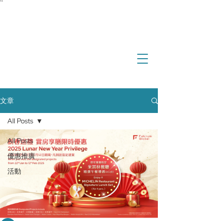
``
investment
real estate
international property
overseas property
文章
All Posts
All Posts
優惠推廣
活動