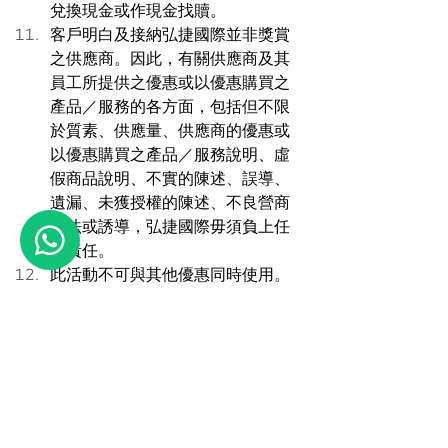
兌換現金或作現金找贖。 
客戶明白及接納弘捷國際並非獎賞
之供應商。因此，有關供應商及其
員工所提供之優惠或以優惠購買之
產品／服務的各方面，包括但不限
於質素、供應量、供應商的優惠或
以優惠購買之產品／服務說明、虛
假商品說明、不實的陳述、誤導、
遺漏、未獲授權的陳述、不良營商
手法或誘導，弘捷國際毋須負上任
何責任。 
此活動不可與其他優惠同時使用。 
弘捷國際保留隨時修改、暫停或取
消活動，包括條款和條件的權利，
恕不另行通知。 
弘捷國際對於活動的任何方面，包
括資格、報名和購物禮券兌換等，
所做出的決定將是最終且具有約束
力。  